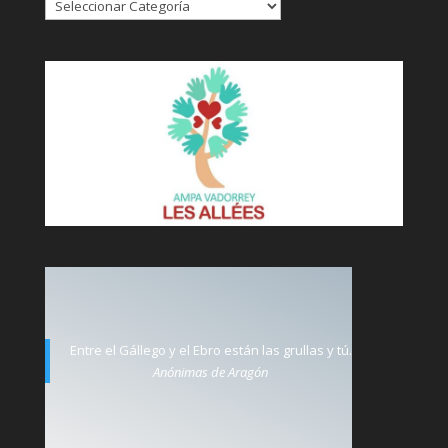
Entre el Gállego y el Ebro están las grullas y tú.
Anónimas de Aragón