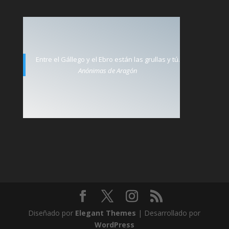
Entre el Gállego y el Ebro están las grullas y tú.
Anónimas de Aragón
Diseñado por
Elegant Themes
| Desarrollado por
WordPress