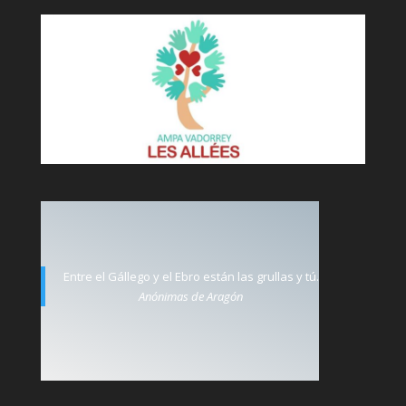
Entre el Gállego y el Ebro están las grullas y tú.
Anónimas de Aragón