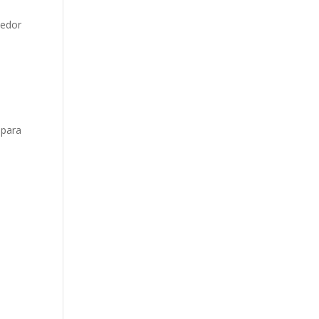
medor
 para