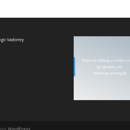
Entre el Gállego y el Ebro 
las grullas y tú.
Anónimas de Aragón
 por
WordPress