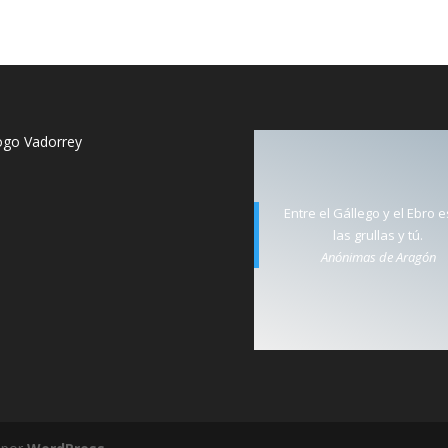
Entre el Gállego y el Ebro 
las grullas y tú.
Anónimas de Aragón