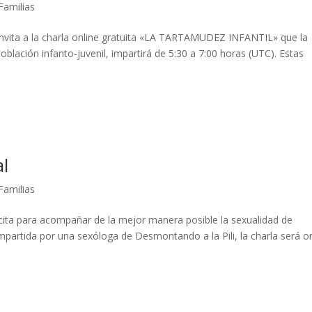
Familias
s invita a la charla online gratuita «LA TARTAMUDEZ INFANTIL» que la
población infanto-juvenil, impartirá de 5:30 a 7:00 horas (UTC). Estas
l
Familias
ita para acompañar de la mejor manera posible la sexualidad de
partida por una sexóloga de Desmontando a la Pili, la charla será on