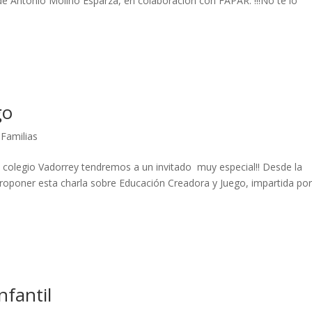
o de Antonio Molino Esparza, en colaboración con FAPAR. !!!No te lo
go
 Familias
l colegio Vadorrey tendremos a un invitado muy especial!! Desde la
oponer esta charla sobre Educación Creadora y Juego, impartida po
nfantil