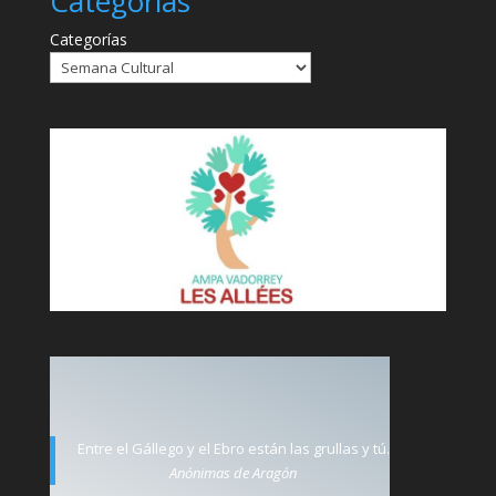
Categorías
Categorías
Entre el Gállego y el Ebro están las grullas y tú.
Anónimas de Aragón